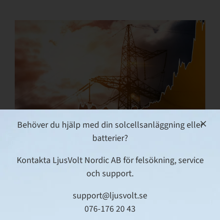
Behöver du hjälp med din solcellsanläggning eller
batterier?
Vad innebär spotpris på el?
Kontakta LjusVolt Nordic AB för felsökning, service
14 november, 2023
|
Artiklar
,
Din solcellsanläggning
,
Företag
och support.
support@ljusvolt.se
076-176 20 43