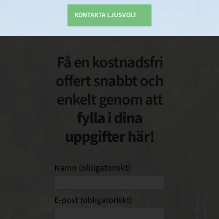
KONTAKTA LJUSVOLT
Få en kostnadsfri
offert snabbt och
enkelt genom att
fylla i dina
uppgifter här!
Namn (obligatoriskt)
E-post (obligatoriskt)