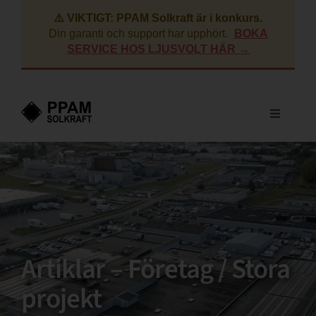
Fortsätt
⚠️ VIKTIGT: PPAM Solkraft är i konkurs.
till
Din garanti och support har upphört.
BOKA
innehållet
SERVICE HOS LJUSVOLT HÄR →
Toggle
Navigati
Villa
Företag
BRF
Artiklar – Företag / Stora
projekt
Lantbruk