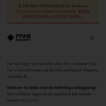
Fortsätt
⚠️ VIKTIGT: PPAM Solkraft är i konkurs.
till
Din garanti och support har upphört.
BOKA
innehållet
SERVICE HOS LJUSVOLT HÄR →
Toggle
Navigati
Villa
Har du frågor om solceller eller hur vi arbetar? Här
har vi samlat svaren på de allra vanligaste frågorna
Företag
vi brukar få.
BRF
Behöver du hjälp med din befintliga anläggning?
Den enklaste vägen är att registrera ditt ärende
online!
Registrera
Lantbruk