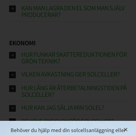
KAN MAN LAGRA DEN EL SOM MAN SJÄLV
PRODUCERAR?
EKONOMI
HUR FUNKAR SKATTEREDUKTIONEN FÖR
GRÖN TEKNIK?
VILKEN AVKASTNING GER SOLCELLER?
HUR LÅNG ÄR ÅTERBETALNINGSTIDEN PÅ
SOLCELLER?
HUR KAN JAG SÄLJA MIN SOLEL?
BEHÖVS BYGGLOV FÖR SOLCELLER?
Behöver du hjälp med din solcellsanläggning eller