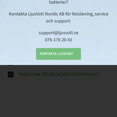
batterier?
INSTALLATION
Kontakta LjusVolt Nordic AB för felsökning, service
och support.
FINNS DET MÖJLIGHET ATT FÖLJA SIN
ANLÄGGNING ONLINE?
support@ljusvolt.se
076-176 20 43
PPAM
KONTAKTA LJUSVOLT
Kan man ladda sin elbil hos er?
Vad kostar det att ladda elbilen hos er?