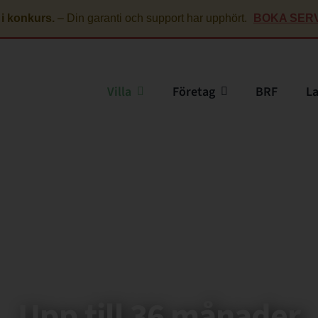
 i konkurs.
–
Din garanti och support har upphört.
BOKA SERV
Villa
Företag
BRF
L
Upp till 36 månader