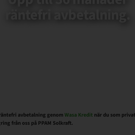
räntefri avbetalning.
 räntefri avbetalning genom
Wasa Kredit
när du som privat
gring från oss på PPAM Solkraft.