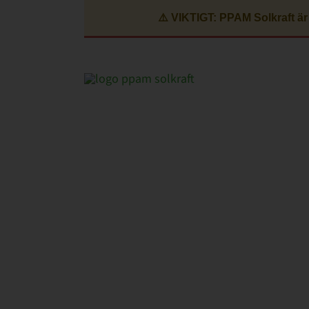
Fortsätt
⚠️ VIKTIGT: PPAM Solkraft är
till
innehållet