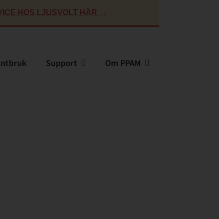
ICE HOS LJUSVOLT HÄR →
antbruk
Support
Om PPAM