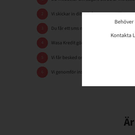
Vi skickar in ditt telefonnummer till Wasa 
2
Behöver 
Du får ett sms med en länk där du ska fylla
3
Kontakta L
Wasa Kredit gör en kreditupplysning på dig 
4
Vi får besked om du får använda dig av Wa
5
Vi genomför installationen och du får beta
6
Är