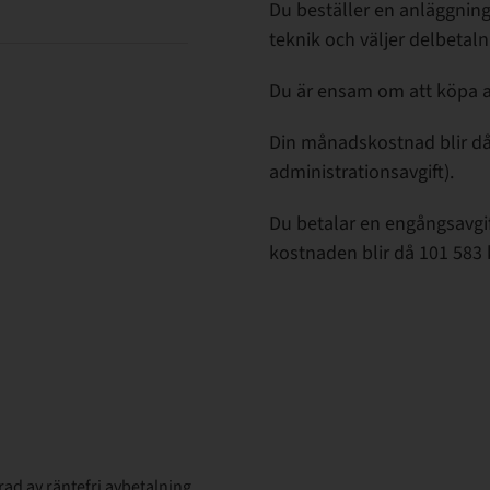
Du beställer en anläggning
teknik och väljer delbetal
Du är ensam om att köpa an
Din månadskostnad blir då
administrationsavgift).
Du betalar en engångsavgif
kostnaden blir då 101 583 
rad av räntefri avbetalning.