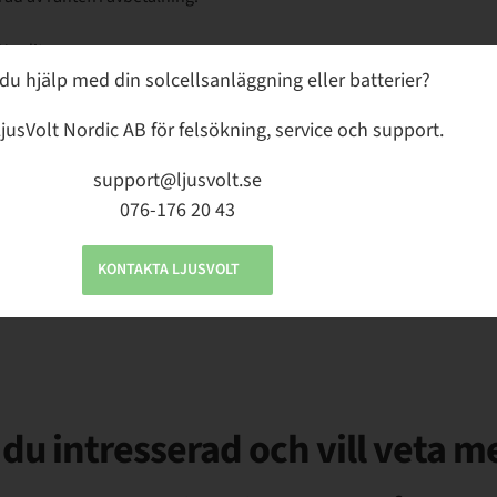
Kredit.
du hjälp med din solcellsanläggning eller batterier?
 i uppgifter om dig själv.
jusVolt Nordic AB för felsökning, service och support.
och kollar så att allt är i sin ordning.
support@ljusvolt.se
076-176 20 43
sa Kredits räntefria avbetalning.
la av din anläggning till Wasa Kredit.
KONTAKTA LJUSVOLT
 du intresserad och vill veta m