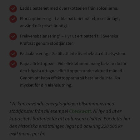
Ladda batteriet med överskottselen från solcellerna.
Elprisoptimering – Ladda batteriet när elpriset är lågt,
använd när priset är högt.
Frekvensbalansering* – Hyr ut ert batteri till Svenska
Kraftnät genom stödtjänster.
Fasbalansering – Se till att inte överbelasta ditt elsystem.
Kapa effekttoppar – Vid effektabonnemang betalar du för
den högsta uttagna effekttoppen under aktuell månad.
Genom att kapa effekttopparna så betalar du inte lika
mycket för din elanslutning.
* Ni kan använda energilagringen tillsammans med
stödtjänster från till exempel
Checkwatt
. Ni hyr då ut er
kapacitet i batteriet för att balansera elnätet. För detta har
den historiska ersättningen legat på omkring 220 000 kr
exkl moms per år.