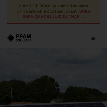
Fortsätt
⚠️ VIKTIGT: PPAM Solkraft är i konkurs.
till
Din garanti och support har upphört.
BOKA
innehållet
SERVICE HOS LJUSVOLT HÄR →
Toggle
Navigati
Villa
Företag
BRF
Lantbruk