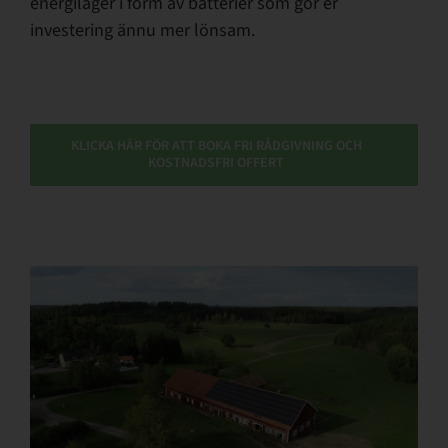
energilager i form av batterier som gör er
investering ännu mer lönsam.
KLICKA HÄR FÖR ATT BOKA FRI RÅDGIVNING OCH
KOSTNADSFRI OFFERT