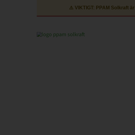
Fortsätt
⚠️ VIKTIGT: PPAM Solkraft är
till
innehållet