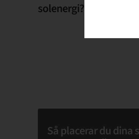
solenergi?
Så placerar du dina s