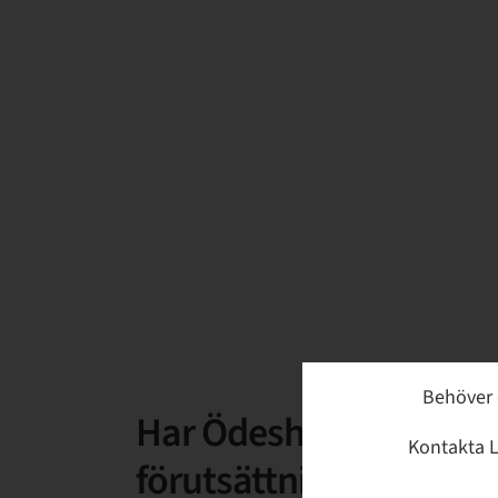
Behöver 
Har Ödeshög goda
Kontakta L
förutsättningar för