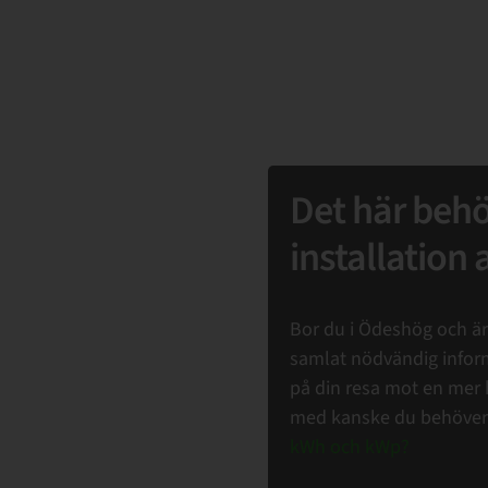
Det här beh
installation 
Bor du i Ödeshög och är 
samlat nödvändig inform
på din resa mot en mer h
med kanske du behöver
kWh och kWp?