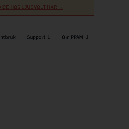
ICE HOS LJUSVOLT HÄR →
antbruk
Support
Om PPAM