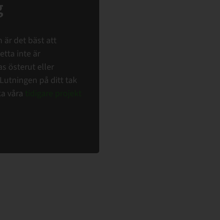
g
 är det bäst att
tta inte är
s österut eller
 Lutningen på ditt tak
ka våra
tidigare projekt