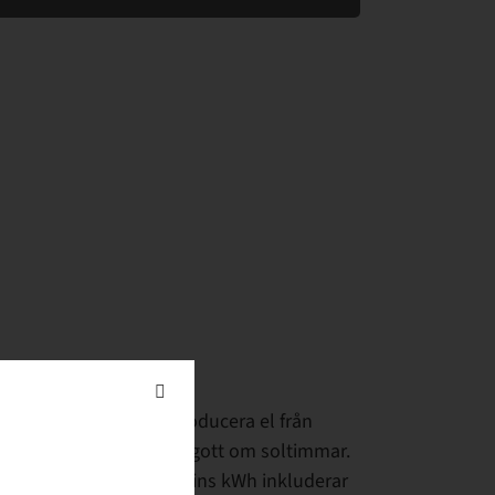
rutsättningar för att producera el från
 östgötska landskapet på gott om soltimmar.
en genererade solenergins kWh inkluderar