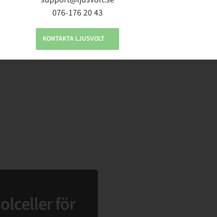
skuggiga dalar och tät skog där solen har svårighet
076-176 20 43
KONTAKTA LJUSVOLT
olceller för