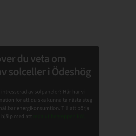
över du veta om
av solceller i Ödeshög
intresserad av solpaneler? Här har vi
ation för att du ska kunna ta nästa steg
ållbar energikonsumtion. Till att börja
 hjälp med att
reda ut begreppen kW,