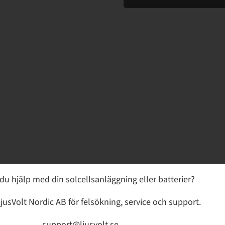
du hjälp med din solcellsanläggning eller batterier?
Ödeshög har med sitt geografiska läge väldigt bra fö
jusVolt Nordic AB för felsökning, service och support.
solceller. Med sin relativt platta terräng bjuds det
Geografiska områden som potentiellt kan minska d
support@ljusvolt.se