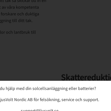
ditt tak så skickar du in en
rt av våra kompetenta
 forskare och duktiga
ning till ditt tak.
illor och lantbruk till
Skattereduktio
grön teknik
du hjälp med din solcellsanläggning eller batterier?
jusVolt Nordic AB för felsökning, service och support.
Det statliga skattereduktio
support@ljusvolt.se