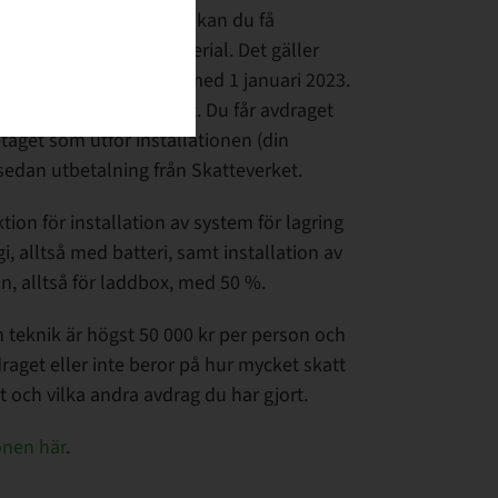
a installera
grön
teknik
kan du få
den för arbete och material. Det gäller
s och betalas från och med 1 januari 2023.
ätt som med rot och rut. Du får avdraget
etaget som utför installationen (din
 sedan utbetalning från Skatteverket.
ion för installation av system för lagring
, alltså med batteri, samt installation av
n, alltså för laddbox, med 50 %.
n
teknik
är högst 50 000 kr per person och
raget eller inte beror på hur mycket skatt
t och vilka andra avdrag du har gjort.
onen här
.