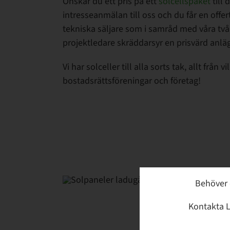
Önskar du ett pris på ett
solcellspaket
till 
intresseanmälan till oss och du får en offe
tekniska säljare som i samråd med våra två
projektledare skräddarsyr en prisvärd anlägg
Vi har solceller till alla sorts tak, allt från v
bostadsrättsföreningar och företag!
Behöver 
Kontakta L