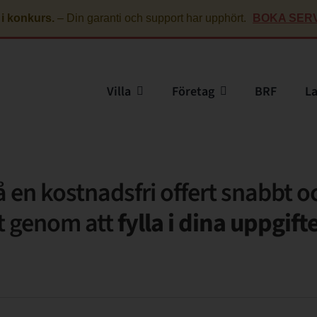
 i konkurs.
–
Din garanti och support har upphört.
BOKA SERV
Villa
Företag
BRF
L
å en kostnadsfri offert snabbt o
t genom att
fylla i dina uppgift