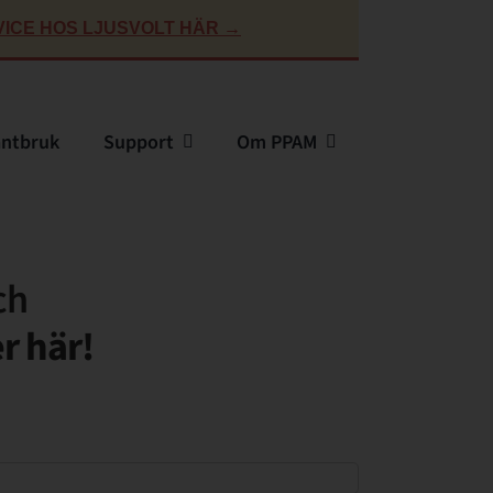
ICE HOS LJUSVOLT HÄR →
antbruk
Support
Om PPAM
ch
er här!