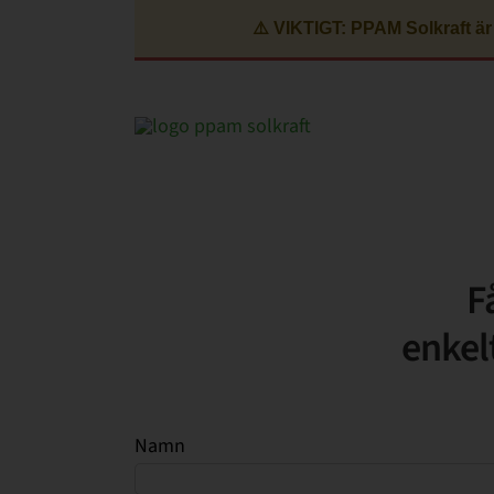
Fortsätt
⚠️ VIKTIGT: PPAM Solkraft är
till
innehållet
F
enkel
Namn