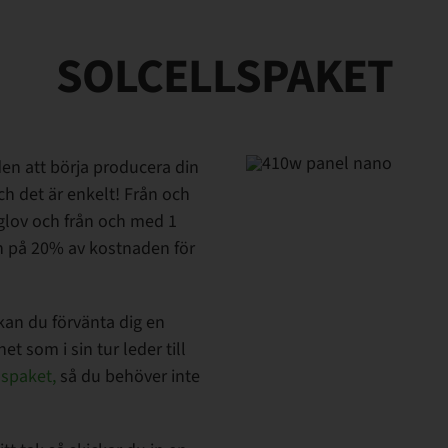
SOLCELLSPAKET
den att börja producera din
ch det är enkelt! Från och
glov och från och med 1
on på 20% av kostnaden för
kan du förvänta dig en
et som i sin tur leder till
lspaket,
så du behöver inte