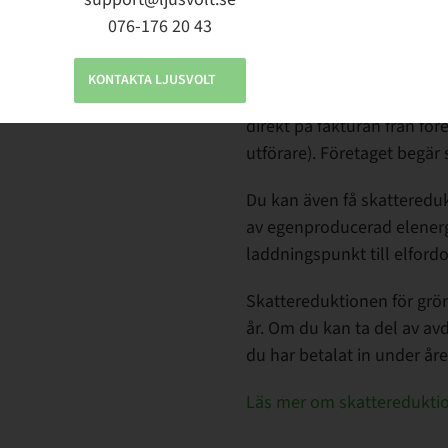
solceller är 20%. Om du sk
076-176 20 43
skattereduktion
för kostna
installationer som påbörja
KONTAKTA LJUSVOLT
Det fungerar på liknande s
direkt på fakturan från för
utförare). Företaget begär
Du kan även få skatteredukt
av egenproducerad elenergi
laddningspunkt till elfordo
Skattereduktionen för
grö
år. Om du kan ta del
av
avd
du har betalat in under åre
Läs mer om skatteredukti