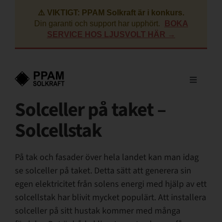
Fortsätt
⚠️ VIKTIGT: PPAM Solkraft är i konkurs.
till
Din garanti och support har upphört.
BOKA
innehållet
SERVICE HOS LJUSVOLT HÄR →
Toggle
Navigati
Solceller på taket –
Villa
Solcellstak
Företag
På tak och fasader över hela landet kan man idag
se solceller på taket. Detta sätt att generera sin
BRF
egen elektricitet från solens energi med hjälp av ett
solcellstak har blivit mycket populärt. Att installera
solceller på sitt hustak kommer med många
Lantbruk