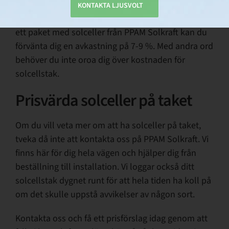
solkraftsanläggningen, genom att både minska sitt
KONTAKTA LJUSVOLT
inköp av el samt sälja ut överskottet. När du köper
ett paket med solceller från PPAM Solkraft kan du
förvänta dig en avkastning på 7-9 %. Med andra ord
behöver du inte oroa dig över kostnaden för
solcellstak.
Prisvärda solceller på taket
Om du vill veta mer om att ha solceller på taket,
tveka då inte att kontakta oss på PPAM Solkraft. Vi
finns här för dig hela vägen och hjälper dig från
beställning till installation. Vi loggar också ditt
solcellstak dygnet runt för att hela tiden ha koll på
om det skulle uppstå avvikelser av någon sort.
Kontakta oss och få ett prisförslag idag genom att