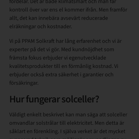
fördelar. Det är både klimatsmart och man får
kontroll över var ens el kommer ifrån. Men framför
Support
allt, det kan innebära avsevärt reducerade
elräkningar och kostnader.
Om PPAM
Vi på PPAM Solkraft har lång erfarenhet och vi är
experter på det vi gör. Med kundnöjdhet som
främsta fokus erbjuder vi egenutvecklade
kvalitetsprodukter till en förmånlig kostnad. Vi
erbjuder också extra säkerhet i garantier och
försäkringar.
Hur fungerar solceller?
Väldigt enkelt beskrivet kan man säga att solceller
omvandlar solstrålar till elektricitet. Men detta är
såklart en förenkling. I själva verket är det mycket