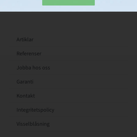
Artiklar
Referenser
Jobba hos oss
Garanti
Kontakt
Integritetspolicy
Visselblåsning