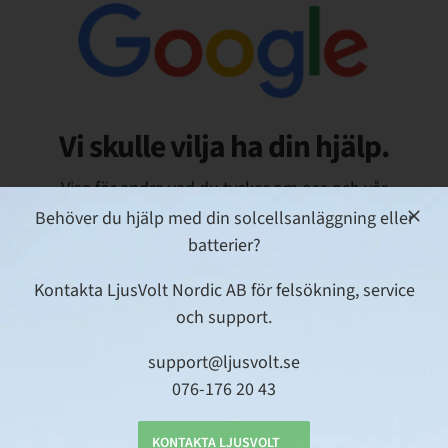
Vi skulle vilja ha din hjälp.
Visa för andra vad du tycker om oss och vår
leverans till dig.
Behöver du hjälp med din solcellsanläggning eller
batterier?
BETYGSÄTT OSS PÅ GOOGLE
Kontakta LjusVolt Nordic AB för felsökning, service
och support.
support@ljusvolt.se
076-176 20 43
KONTAKTA LJUSVOLT