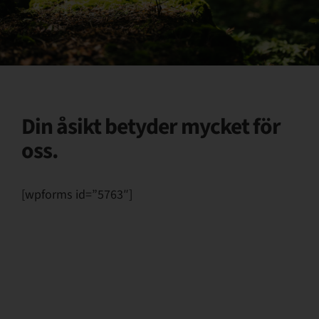
Support
Om PPAM
Din åsikt betyder mycket för
oss.
[wpforms id=”5763″]