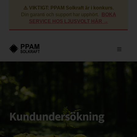
Fortsätt
⚠️ VIKTIGT: PPAM Solkraft är i konkurs.
till
Din garanti och support har upphört.
BOKA
innehållet
SERVICE HOS LJUSVOLT HÄR →
Toggle
Navigati
Villa
Företag
BRF
Kundundersökning
Lantbruk