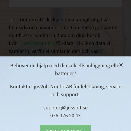
Genom att skicka in dina uppgifter på vår
hemsida och använder våra tjänster så godkänner
du till att vi samlar in data om dina besök.
I vår
integritetspolicy
förklarar vi vilken data vi
samlar in, varför vi samlar in den och vad vi
använder den till.
Behöver du hjälp med din solcellsanläggning eller
This site is protected by reCAPTCHA and the
batterier?
Google
Privacy Policy
and
Terms of Service
apply.
Kontakta LjusVolt Nordic AB för felsökning, service
och support.
support@ljusvolt.se
076-176 20 43