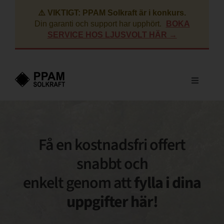
Fortsätt
⚠️ VIKTIGT: PPAM Solkraft är i konkurs.
till
Din garanti och support har upphört.
BOKA
innehållet
SERVICE HOS LJUSVOLT HÄR →
Toggle
Navigati
Villa
Få en kostnadsfri offert
Företag
snabbt och
enkelt genom att
fylla i dina
BRF
uppgifter här!
Lantbruk