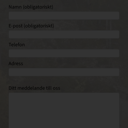
Namn (obligatoriskt)
Support
E-post (obligatoriskt)
Om PPAM
Telefon
Adress
Ditt meddelande till oss