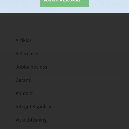
KONTAKTA LJUSVOLT
Artiklar
Referenser
Jobba hos oss
Garanti
Kontakt
Integritetspolicy
Visselblåsning